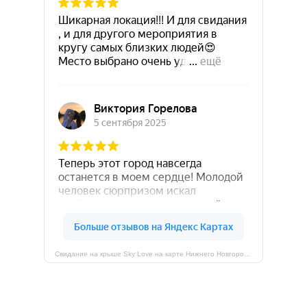
Свидание на крыше Sky Love на карте Нижнего Новгорода — Яндекс Карты